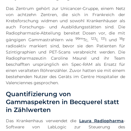
Das Zentrum gehört zur Unicancer-Gruppe, einem Netz
von achtzehn Zentren, die sich in Frankreich der
Krebsforschung widmen und sowohl Krankenhäuser als
auch Forschungs- und Ausbildungsstätten sind. Die
Radiopharmazie-Abteilung bereitet Dosen vor, die mit
99m
123
131
18
gängigen Gammastrahlern wie
Tc,
I,
I und
F
radioaktiv markiert sind, bevor sie den Patienten für
Szintigraphien und PET-Scans verabreicht werden. Die
Radiopharmazeutin Caroline Maurel und ihr Team
beschafften ursprünglich ein Spec-RAM als Ersatz für
einen veralteten Röhrenzähler. Zuvor hatten sie mit einem
bestehenden Nutzer des Geräts im Centre Hospitalier de
Valenciennes gesprochen.
Quantifizierung von
Gammaspektren in Becquerel statt
in Zählwerten
Das Krankenhaus verwendet die
Laura Radiopharma
-
Software von LabLogic zur Steuerung des