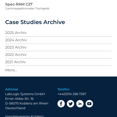
Spec-RAM CZT
Gammaspektrometer Tischgerät
Case Studies Archive
2025 Archiv
2024 Archiv
2023 Archiv
2022 Archiv
2021 Archiv
2020 Archiv
2019 Archiv
Adresse
Telefon
LabLogic Systems GmbH
+44(0)114 266 7267
Ernst-Abbe-Str. 16
D-56070 Koblenz am Rhein
Deutschland
Handelsregister Koblenz