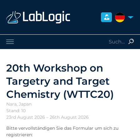
DEUTSCH
Life Sciences
Nuklearmedizin
20th Workshop on
Strahlenschutz
Targetry and Target
Dienstleistungen
Über uns
Chemistry (WTTC20)
Kontakt
Nara, Japan
Händler
Stand: 10
23rd August 2026 – 26th August 2026
Bitte vervollständigen Sie das Formular um sich zu
registrieren: