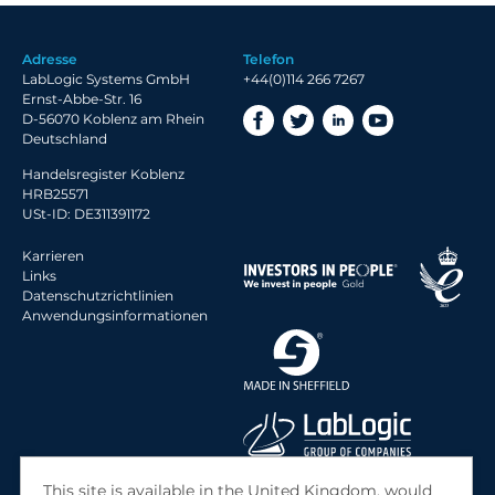
2020 Archiv
2019 Archiv
Adresse
Telefon
2018 Archiv
LabLogic Systems GmbH
+44(0)114 266 7267
Ernst-Abbe-Str. 16
D-56070 Koblenz am Rhein
Deutschland
Handelsregister Koblenz
HRB25571
USt-ID: DE311391172
Karrieren
Links
Datenschutzrichtlinien
Anwendungsinformationen
© 2026 LabLogic Systems Ltd.
This site is available in the United Kingdom, would