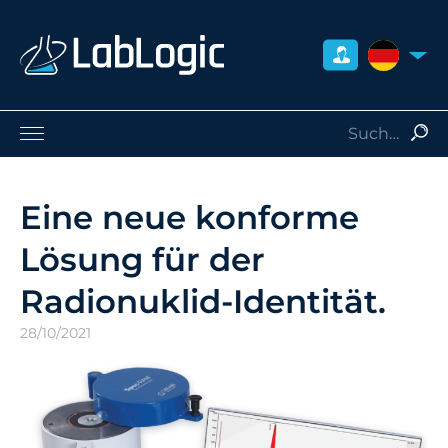
DEUTSCH
Life Sciences
Nuklearmedizin
Eine neue konforme
Strahlenschutz
Lösung für der
Dienstleistungen
Über uns
Radionuklid-Identität.
Kontakt
28/10/2021
Händler