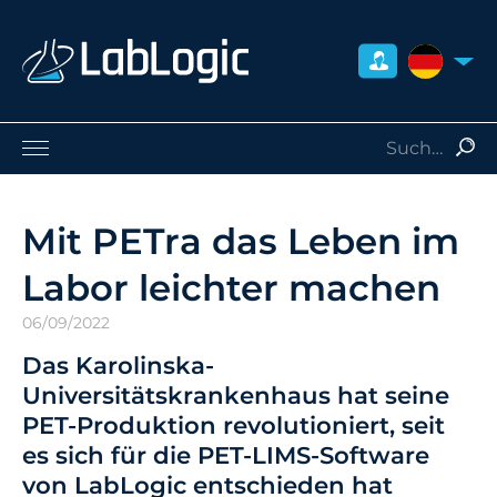
DEUTSCH
Life Sciences
Nuklearmedizin
Mit PETra das Leben im
Strahlenschutz
Labor leichter machen
Dienstleistungen
Über uns
06/09/2022
Kontakt
Das Karolinska-
Händler
Universitätskrankenhaus hat seine
PET-Produktion revolutioniert, seit
es sich für die PET-LIMS-Software
von LabLogic entschieden hat