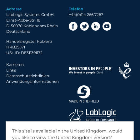
2019 Archiv
Adresse
Telefon
2018 Archiv
LabLogic Systems GmbH
+44(0)114 266 7267
Ernst-Abbe-Str. 16
D-56070 Koblenz am Rhein
Deutschland
Handelsregister Koblenz
HRB25571
USt-ID: DE311391172
Karrieren
Links
Datenschutzrichtlinien
Anwendungsinformationen
© 2026 LabLogic Systems Ltd.
This site is available in the United Kingdom, would
Site by
Jack Sleight
you like to view the United Kingdom version?