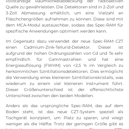
vollständige Raumwinkelabdeckung der radioaktiven
Quelle zu gewährleisten. Die Detektoren sind in 2-Zoll und
3-Zoll Abmessung erhältlich, um eine Vielzahl an
Fläschchengrößen aufnehmen zu können. Diese sind mit
dem MCA-Modul austauschbar, sodass das Spec-RAM für
spezifische Anwendungen optimiert werden kann.
Im Gegensatz dazu verwendet der neue Spec-RAM CZT
einen Cadmium-Zink-Tellurid-Detektor. Dieser ist
aufgrund der hohen Ordnungszahlen von Cd und Te sehr
empfindlich für Gammastrahlen und hat eine
Energieauflösung (FWHM) von <2,5 % im Vergleich zu
herkömmlichen Szintillationsdetektoren. Dies ermöglicht
die Verwendung eines kleineren Szintillationskristalls, was
wiederum zu einem viel kleineren Instrument führt.
Dieser Größenunterschied ist der offensichtlichste
Unterschied zwischen den beiden Modellen.
Anders als das ursprüngliche Spec-RAM, das auf dem
Boden steht, ist das neue CZT-System speziell als
Tischgerät konzipiert, um Platz zu sparen, und wiegt
weniger als die Hälfte. Trotz der geringen Größe gibt es