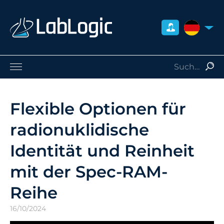
DEUTSCH
Life Sciences
Nuklearmedizin
Flexible Optionen für
Strahlenschutz
radionuklidische
Dienstleistungen
Über uns
Identität und Reinheit
Kontakt
mit der Spec-RAM-
Händler
Reihe
16/10/2024