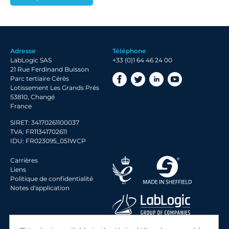
Adresse
Téléphone
LabLogic SAS
+33 (0)1 64 46 24 00
21 Rue Ferdinand Buisson
Parc tertiaire Cérès
Lotissement Les Grands Prés
53810, Changé
France
SIRET: 34170261100037
TVA: FR11341702611
IDU: FR023095_051WCP
Carrières
Liens
Politique de confidentialité
Notes d'application
© 2026 LabLogic Systems Ltd.