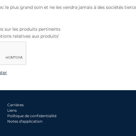
 le plus grand soin et ne les vendra jamais à des sociétés tierce
s sur les produits pertinents
tions relatives aux produits’
ter
Carrières
Liens
Politique de confidentialité
Notes d'application