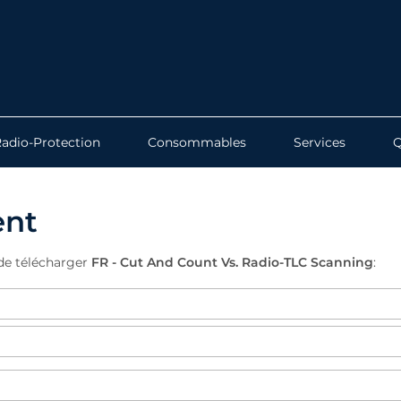
adio-Protection
Consommables
Services
ent
 de télécharger
FR - Cut And Count Vs. Radio-TLC Scanning
: