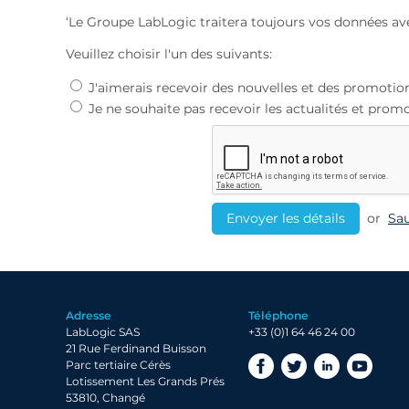
‘Le Groupe LabLogic traitera toujours vos données avec
Veuillez choisir l'un des suivants:
J'aimerais recevoir des nouvelles et des promotion
Je ne souhaite pas recevoir les actualités et promo
or
Sau
Adresse
Téléphone
LabLogic SAS
+33 (0)1 64 46 24 00
21 Rue Ferdinand Buisson
Parc tertiaire Cérès
Lotissement Les Grands Prés
53810, Changé