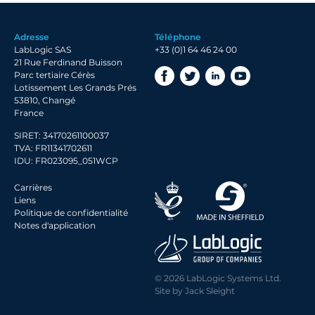
2020 Archive
2019 Archive
Adresse
Téléphone
2018 Archive
LabLogic SAS
+33 (0)1 64 46 24 00
2017 Archive
21 Rue Ferdinand Buisson
Parc tertiaire Cérès
Lotissement Les Grands Prés
53810, Changé
France
SIRET: 34170261100037
TVA: FR11341702611
IDU: FR023095_051WCP
Carrières
Liens
Politique de confidentialité
Notes d'application
© 2026 LabLogic Systems Ltd.
Site by
Jack Sleight