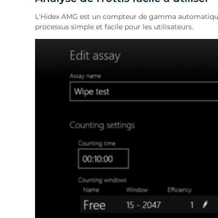
L'Hidex AMG est un compteur de gamma automatique do
processus simple et facile pour les utilisateurs.