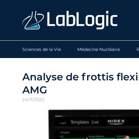
Sciences de la Vie
Médecine Nucléaire
R
Analyse de frottis fle
AMG
24/11/2020