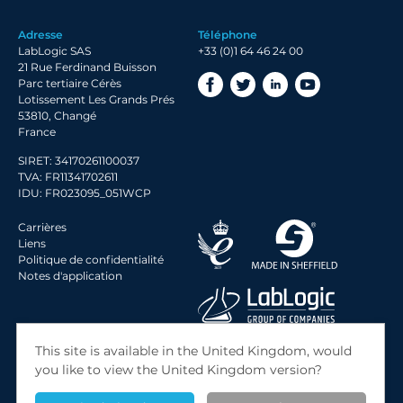
2019 Archive
Adresse
Téléphone
2018 Archive
LabLogic SAS
+33 (0)1 64 46 24 00
2017 Archive
21 Rue Ferdinand Buisson
Parc tertiaire Cérès
Lotissement Les Grands Prés
53810, Changé
France
SIRET: 34170261100037
TVA: FR11341702611
IDU: FR023095_051WCP
Carrières
Liens
Politique de confidentialité
Notes d'application
© 2026 LabLogic Systems Ltd.
This site is available in the United Kingdom, would
Site by
Jack Sleight
you like to view the United Kingdom version?