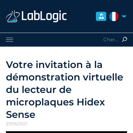
FRANCE
Sciences de la Vie
Médecine Nucléaire
Votre invitation à la
Radio-Protection
démonstration virtuelle
Consommables
Services
du lecteur de
Qui sommes-nous
microplaques Hidex
Contact
Distributeurs
Sense
27/05/2021