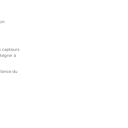
ion
s capteurs
tégrer à
llance du