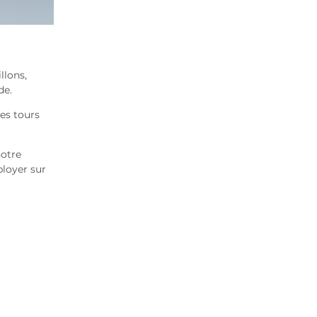
llons,
de.
des tours
notre
ployer sur