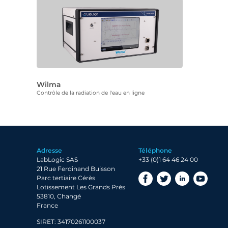
Wilma
Contrôle de la radiation de l'eau en ligne
Adresse
Téléphone
LabLogic SAS
+33 (0)1 64 46 24 00
21 Rue Ferdinand Buisson
Parc tertiaire Cérès
Lotissement Les Grands Prés
53810, Changé
France
SIRET: 34170261100037