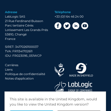
2019 Archive
Adresse
Téléphone
2018 Archive
LabLogic SAS
+33 (0)1 64 46 24 00
2017 Archive
21 Rue Ferdinand Buisson
Parc tertiaire Cérès
Lotissement Les Grands Prés
53810, Changé
France
SIRET: 34170261100037
TVA: FR11341702611
IDU: FR023095_051WCP
Carrières
Liens
Politique de confidentialité
Notes d'application
© 2026 LabLogic Systems Ltd.
This site is available in the United Kingdom, would
Site by
Jack Sleight
you like to view the United Kingdom version?