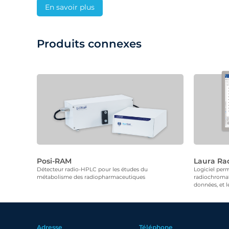
En savoir plus
Produits connexes
Posi-RAM
Laura Ra
Détecteur radio-HPLC pour les études du
Logiciel perm
métabolisme des radiopharmaceutiques
radiochromat
données, et l
Adresse
Téléphone