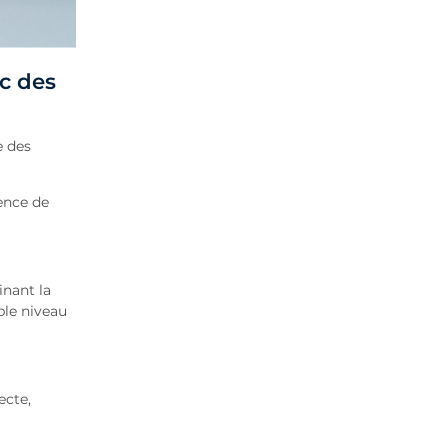
c des
e des
ence de
inant la
ble niveau
ecte,