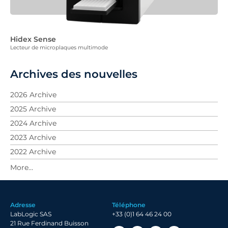
Hidex Sense
Lecteur de microplaques multimode
Archives des nouvelles
2026 Archive
2025 Archive
2024 Archive
2023 Archive
2022 Archive
2021 Archive
2020 Archive
2019 Archive
Adresse
Téléphone
2018 Archive
LabLogic SAS
+33 (0)1 64 46 24 00
2017 Archive
21 Rue Ferdinand Buisson