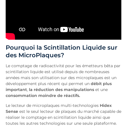
Pourquoi la Scintillation Liquide sur
des MicroPlaques?
Le comptage de radioactivité pour les émetteurs bêta par
scintillation liquide est utilisé depuis de nombreuses
années mais son utilisation sur des microplaques est un
développement plus récent qui permet un
débit plus
important
,
la réduction des manipulations
et une
consommation moindre de réactifs.
Le lecteur de microplaques multi-technologies
Hidex
Sense
est le seul lecteur de plaques du marché capable de
réaliser le comptage en scintillation liquide ainsi que
toutes les autres technologies sur une seule plateforme.