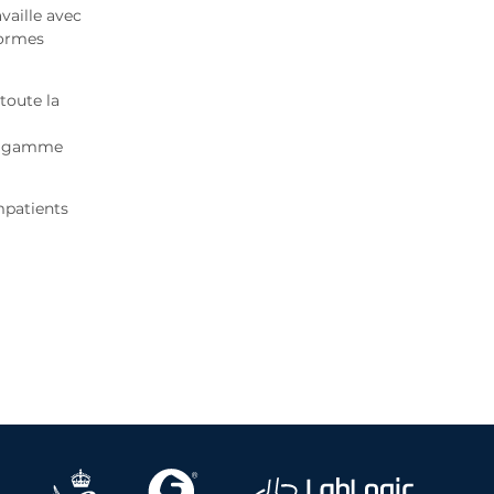
vaille avec
formes
toute la
tre gamme
mpatients