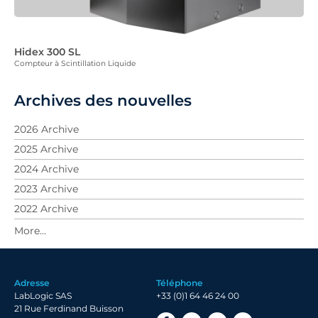
Hidex 300 SL
Compteur à Scintillation Liquide
Archives des nouvelles
2026 Archive
2025 Archive
2024 Archive
2023 Archive
2022 Archive
2021 Archive
2020 Archive
2019 Archive
Adresse
Téléphone
2018 Archive
LabLogic SAS
+33 (0)1 64 46 24 00
2017 Archive
21 Rue Ferdinand Buisson