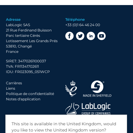
2020 Archive
2019 Archive
Adresse
Téléphone
2018 Archive
LabLogic SAS
+33 (0)1 64 46 24 00
2017 Archive
21 Rue Ferdinand Buisson
Parc tertiaire Cérès
Lotissement Les Grands Prés
53810, Changé
France
SIRET: 34170261100037
TVA: FR11341702611
IDU: FR023095_051WCP
Carrières
Liens
Politique de confidentialité
Notes d'application
© 2026 LabLogic Systems Ltd.
This site is available in the United Kingdom, would
Site by
Jack Sleight
you like to view the United Kingdom version?