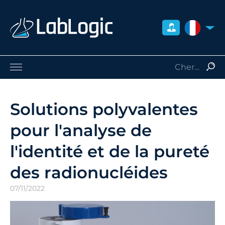
FRANCE
Sciences de la Vie
Médecine Nucléaire
Solutions polyvalentes
Radio-Protection
pour l'analyse de
Consommables
Services
l'identité et de la pureté
Qui sommes-nous
des radionucléides
Contact
Distributeurs
07/11/2022