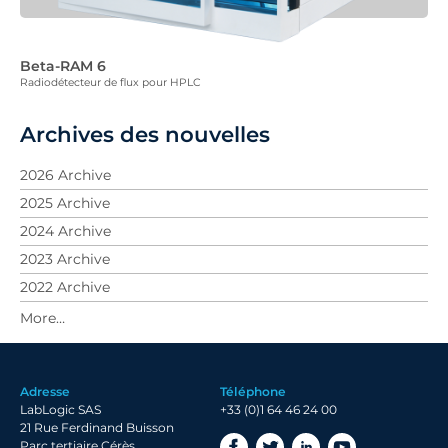
Beta-RAM 6
Radiodétecteur de flux pour HPLC
Archives des nouvelles
2026 Archive
2025 Archive
2024 Archive
2023 Archive
2022 Archive
2021 Archive
2020 Archive
2019 Archive
Adresse
Téléphone
2018 Archive
LabLogic SAS
+33 (0)1 64 46 24 00
2017 Archive
21 Rue Ferdinand Buisson
Parc tertiaire Cérès