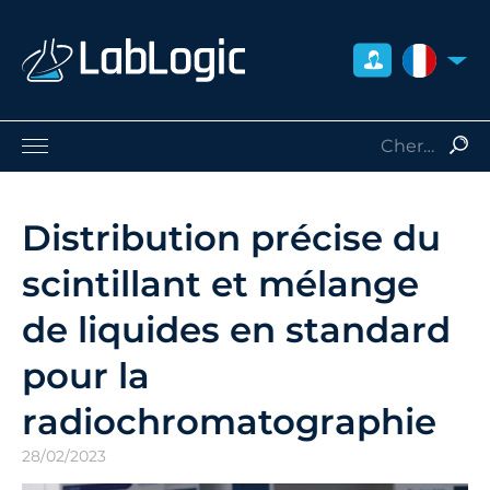
FRANCE
Sciences de la Vie
Médecine Nucléaire
Distribution précise du
Radio-Protection
scintillant et mélange
Consommables
Services
de liquides en standard
Qui sommes-nous
pour la
Contact
Distributeurs
radiochromatographie
28/02/2023