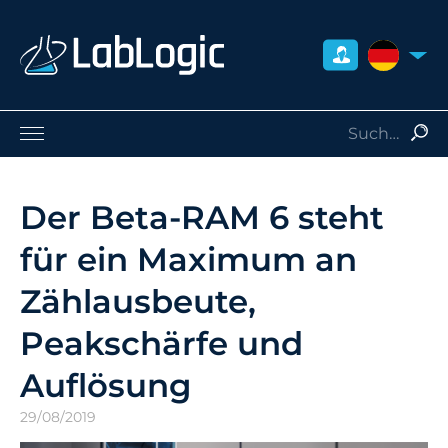
DEUTSCH
Life Sciences
Nuklearmedizin
Der Beta-RAM 6 steht
Strahlenschutz
für ein Maximum an
Dienstleistungen
Über uns
Zählausbeute,
Kontakt
Peakschärfe und
Händler
Auflösung
29/08/2019