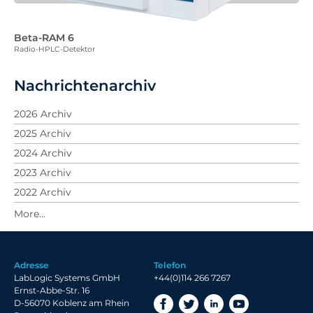
Beta-RAM 6
Radio-HPLC-Detektor
Nachrichtenarchiv
2026 Archiv
2025 Archiv
2024 Archiv
2023 Archiv
2022 Archiv
2021 Archiv
2020 Archiv
2019 Archiv
Adresse
Telefon
2018 Archiv
LabLogic Systems GmbH
+44(0)114 266 7267
Ernst-Abbe-Str. 16
D-56070 Koblenz am Rhein