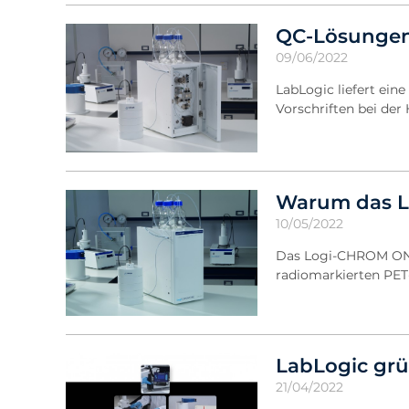
QC-Lösungen 
09/06/2022
LabLogic liefert ein
Vorschriften bei de
Warum das L
10/05/2022
Das Logi-CHROM ONE 
radiomarkierten PE
LabLogic grü
21/04/2022