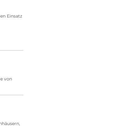
2020 Archiv
2019 Archiv
en Einsatz
2018 Archiv
re von
nhäusern,