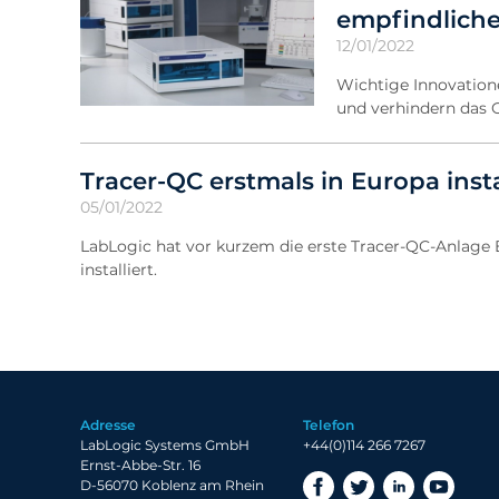
empfindliche
12/01/2022
Wichtige Innovation
und verhindern das G
Tracer-QC erstmals in Europa insta
05/01/2022
LabLogic hat vor kurzem die erste Tracer-QC-Anlage
installiert.
Adresse
Telefon
LabLogic Systems GmbH
+44(0)114 266 7267
Ernst-Abbe-Str. 16
D-56070 Koblenz am Rhein