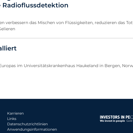
 Radioflussdetektion
en verbessern das Mischen von Flüssigkeiten, reduzieren das T
elieren
lliert
 Europas im Universitätskrankenhaus Haukeland in Bergen, Nor
Karrieren
Links
Datenschutzrichtlinien
Anwendungsinformationen