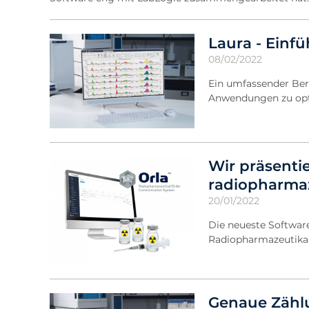
Laura - Einf
08/02/2022
Ein umfassender Beri
Anwendungen zu op
Wir präsentie
radiopharma
20/01/2022
Die neueste Softwar
Radiopharmazeutika 
Genaue Zählu