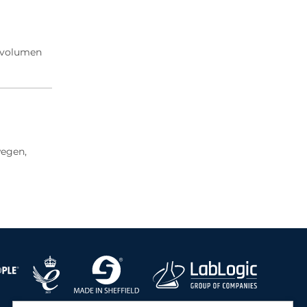
otvolumen
wegen,