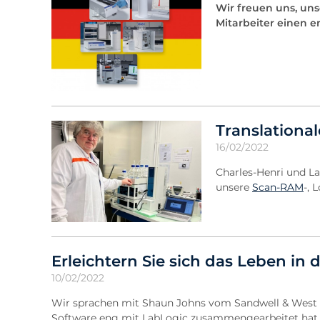
Wir freuen uns, un
Mitarbeiter einen 
Translationa
16/02/2022
Charles-Henri und L
unsere
Scan-RAM
-,
Erleichtern Sie sich das Leben in
10/02/2022
Wir sprachen mit Shaun Johns vom Sandwell & West 
Software eng mit LabLogic zusammengearbeitet hat.