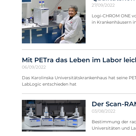
27/09/2022
Logi-CHROM ONE von 
in Krankenhäusern in
Mit PETra das Leben im Labor lei
06/09/2022
Das Karolinska Universitätskrankenhaus hat seine PET-
LabLogic entschieden hat
Der Scan-RA
03/08/2022
Bestimmung der rad
Universitäten und L