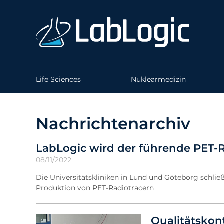
Life Sciences
Nuklearmedizin
Nachrichtenarchiv
LabLogic wird der führende PET-
08/11/2022
Die Universitätskliniken in Lund und Göteborg schl
Produktion von PET-Radiotracern
Qualitätskon