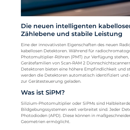
Die neuen intelligenten kabellose
Zählebene und stabile Leistung
Eine der innovativsten Eigenschaften des neuen Rad
kabellosen Detektoren. Während für radiochromatogr
Photomultiplier-Röhren (PMT) zur Verfügung stehen, f
Gerätefamilien von Scan-RAM 2 Dünnschichtscanner
Detektoren bieten eine höhere Empfindlichkeit und 
werden die Detektoren automatisch identifiziert und
zur Gerätesteuerung geladen.
Was ist SiPM?
Silizium-Photomultiplier oder SiPMs sind Halbleiterd
Bildgebungssystemen weit verbreitet sind. Jeder De
Photodioden (APD). Diese können in maßgeschneider
Geometrien ermöglicht.