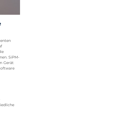
e
genten
uf
ie
nen. SiPM-
m Gerät
Software
-
iedliche