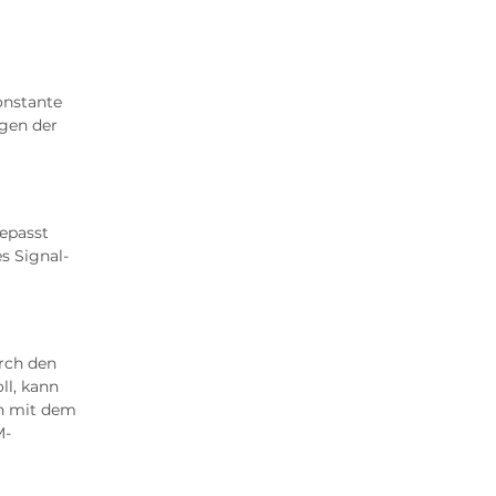
onstante
gen der
gepasst
s Signal-
urch den
ll, kann
en mit dem
M-