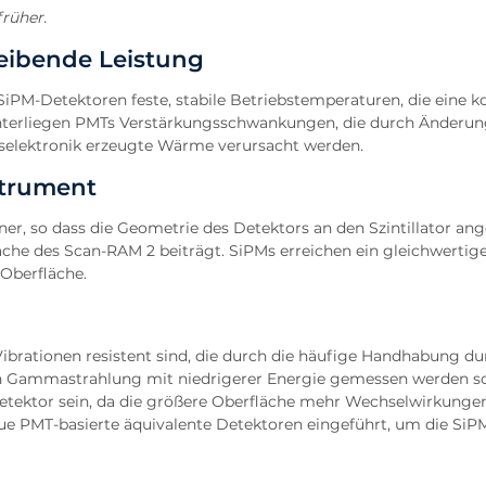
früher.
leibende Leistung
iPM-Detektoren feste, stabile Betriebstemperaturen, die eine k
unterliegen PMTs Verstärkungsschwankungen, die durch Änderun
elektronik erzeugte Wärme verursacht werden.
strument
er, so dass die Geometrie des Detektors an den Szintillator an
äche des Scan-RAM 2 beiträgt. SiPMs erreichen ein gleichwertige
 Oberfläche.
Vibrationen resistent sind, die durch die häufige Handhabung d
ch Gammastrahlung mit niedrigerer Energie gemessen werden so
Detektor sein, da die größere Oberfläche mehr Wechselwirkung
ue PMT-basierte äquivalente Detektoren eingeführt, um die SiP