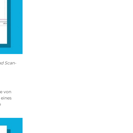
nd Scan-
e von
 eines
e