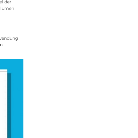
ei der
volumen
rwendung
em