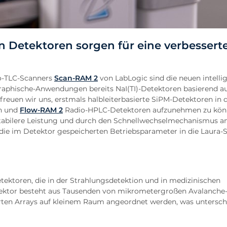
n Detektoren sorgen für eine verbessert
io-TLC-Scanners
Scan-RAM 2
von LabLogic sind die neuen intelli
aphische-Anwendungen bereits NaI(TI)-Detektoren basierend a
reuen wir uns, erstmals halbleiterbasierte SiPM-Detektoren in d
n und
Flow-RAM 2
Radio-HPLC-Detektoren aufzunehmen zu kön
stabilere Leistung und durch den Schnellwechselmechanismus a
 die im Detektor gespeicherten Betriebsparameter in die Laura-
etektoren, die in der Strahlungsdetektion und in medizinischen
tektor besteht aus Tausenden von mikrometergroßen Avalanche
ten Arrays auf kleinem Raum angeordnet werden, was untersch