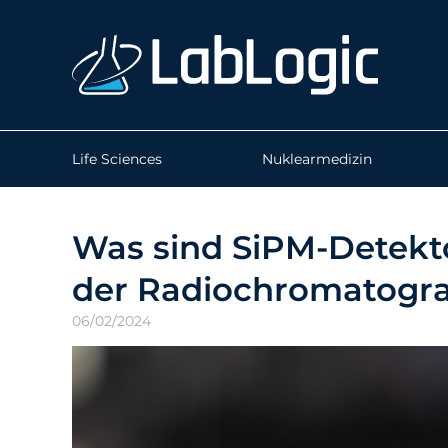
Life Sciences
Nuklearmedizin
Was sind SiPM-Detekt
der Radiochromatogra
06/02/2024