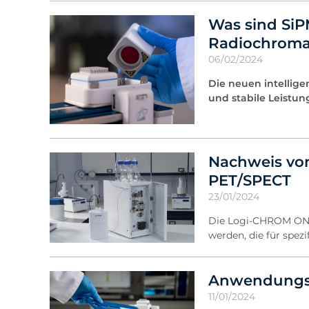
Was sind SiP
Radiochroma
06/02/2024
Die neuen intellig
und stabile Leistun
Nachweis vo
PET/SPECT
23/01/2024
Die Logi-CHROM ONE 
werden, die für spe
Anwendungsh
11/01/2024