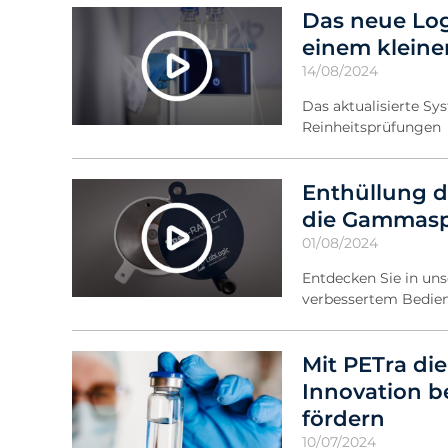
Das neue Log
einem kleine
14/08/2024
Das aktualisierte Sy
Reinheitsprüfungen
Enthüllung d
die Gammasp
01/08/2024
Entdecken Sie in un
verbessertem Bedie
Mit PETra die
Innovation b
fördern
10/07/2024