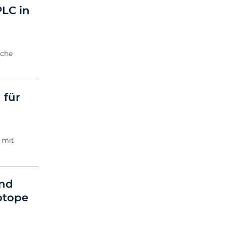
2020 Archiv
LC in
2019 Archiv
2018 Archiv
sche
 für
 mit
und
otope