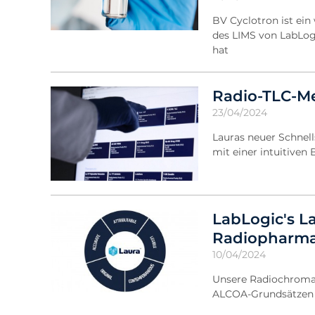
BV Cyclotron ist ei
des LIMS von LabLog
hat
Radio-TLC-Me
23/04/2024
Lauras neuer Schnell
mit einer intuitiven
LabLogic's L
Radiopharm
10/04/2024
Unsere Radiochroma
ALCOA-Grundsätzen