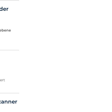
der
lebene
ert
canner