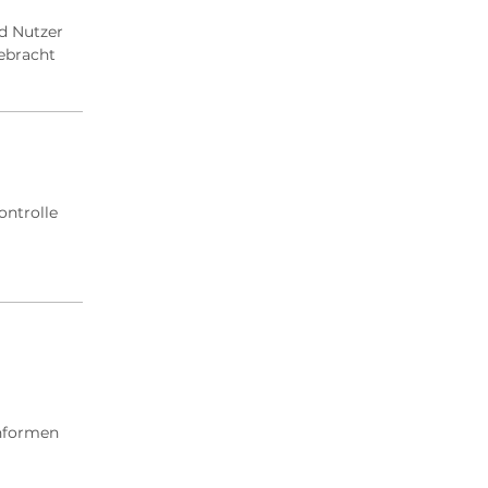
d Nutzer
ebracht
ontrolle
nformen