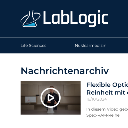
Life Sciences
Nuklearmedizin
Nachrichtenarchiv
Flexible Opti
Reinheit mit
16/10/2024
In diesem Video geb
Spec-RAM-Reihe