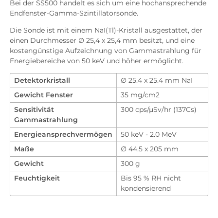
Bei der SS500 handelt es sich um eine hochansprechende
Herunterladen
Endfenster-Gamma-Szintillatorsonde.
Anfrage
Die Sonde ist mit einem NaI(Tl)-Kristall ausgestattet, der
einen Durchmesser ∅ 25,4 x 25,4 mm besitzt, und eine
kostengünstige Aufzeichnung von Gammastrahlung für
Energiebereiche von 50 keV und höher ermöglicht.
Detektorkristall
∅ 25.4 x 25.4 mm NaI
Gewicht Fenster
35 mg/cm2
Sensitivität
300 cps/µSv/hr (137Cs)
Gammastrahlung
Energieansprechvermögen
50 keV - 2.0 MeV
Maße
∅ 44.5 x 205 mm
Gewicht
300 g
Feuchtigkeit
Bis 95 % RH nicht
kondensierend