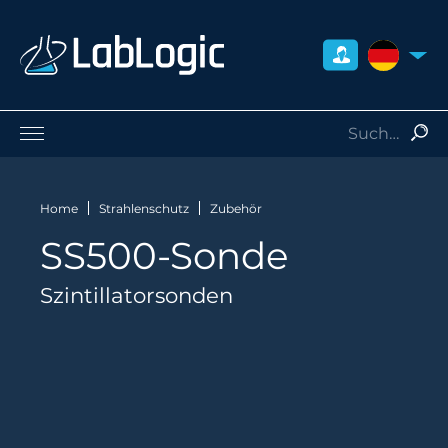
DEUTSCH
Life Sciences
Nuklearmedizin
Home
Strahlenschutz
Zubehör
Strahlenschutz
SS500-Sonde
Dienstleistungen
Über uns
Szintillatorsonden
Kontakt
Händler