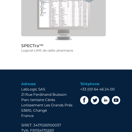
SPECTra™
Logiciel LIMS de radio-pharmacie
Adresse
Téléphone
LabLogic SAS
+33 (0)1 64 46 24 00
21 Rue Ferdinand Buisson
Parc tertiaire Cérès
Lotissement Les Grands Prés
53810, Changé
France
SIRET: 34170261100037
TVA: FR11341702611