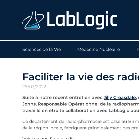
Sciences de la Vie
Médecine Nucléaire
R
Faciliter la vie des r
29/03/2022
Suite à notre récent entretien avec
Jilly Croasdale
,
Johns, Responsable Opérationnel de la radiopharm
travaillé en étroite collaboration avec LabLogic pou
Ce département de radio-pharmacie est basé au Birmin
de la région locale, fabriquant principalement des p
Voici ce que Shaun a dit: