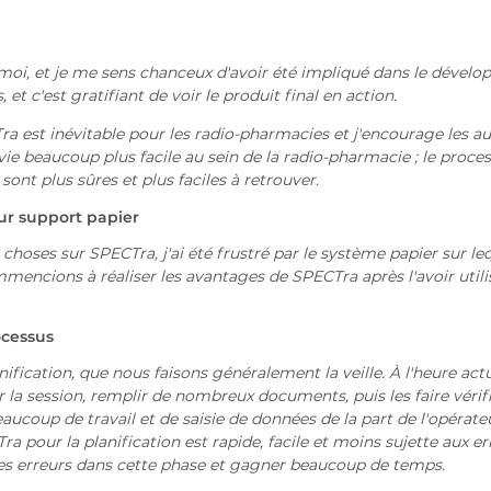
 moi, et je me sens chanceux d'avoir été impliqué dans le dével
et c'est gratifiant de voir le produit final en action.
est inévitable pour les radio-pharmacies et j'encourage les au
vie beaucoup plus facile au sein de la radio-pharmacie ; le proces
 sont plus sûres et plus faciles à retrouver.
sur support papier
s choses sur SPECTra, j'ai été frustré par le système papier sur leq
mmencions à réaliser les avantages de SPECTra après l'avoir utili
ocessus
fication, que nous faisons généralement la veille. À l'heure actu
r la session, remplir de nombreux documents, puis les faire vérifi
ucoup de travail et de saisie de données de la part de l'opérateur
Tra pour la planification est rapide, facile et moins sujette aux er
es erreurs dans cette phase et gagner beaucoup de temps.