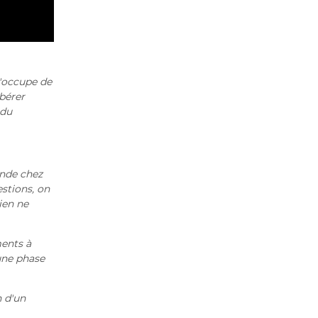
'occupe de
ibérer
 du
onde chez
estions, on
ien ne
ments à
une phase
n d'un