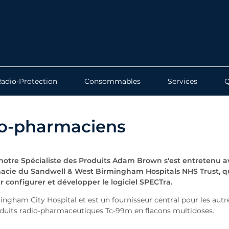
adio-Protection
Consommables
Services
adio-pharmaciens
 notre Spécialiste des Produits Adam Brown s'est entretenu 
acie du Sandwell & West Birmingham Hospitals NHS Trust, q
r configurer et développer le logiciel SPECTra.
gham City Hospital et est un fournisseur central pour les autr
roduits radio-pharmaceutiques Tc-99m en flacons multidoses.