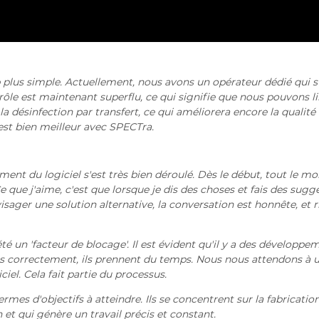
plus simple. Actuellement, nous avons un opérateur dédié qui s
 rôle est maintenant superflu, ce qui signifie que nous pouvons l
la désinfection par transfert, ce qui améliorera encore la qualité
est bien meilleur avec SPECTra.
nt du logiciel s'est très bien déroulé. Dès le début, tout le m
 que j'aime, c'est que lorsque je dis des choses et fais des sugg
sager une solution alternative, la conversation est honnête, et r
té un 'facteur de blocage'. Il est évident qu'il y a des développe
its correctement, ils prennent du temps. Nous nous attendons à 
iel. Cela fait partie du processus.
ermes d'objectifs à atteindre. Ils se concentrent sur la fabricatio
 et qui génère un travail précis et constant.