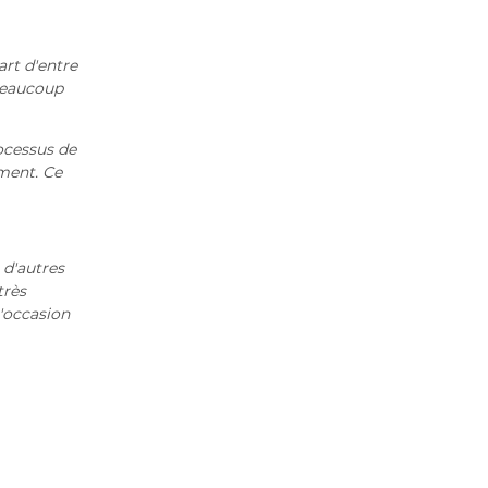
art d'entre
 beaucoup
ocessus de
ment. Ce
 d'autres
très
'occasion