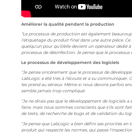
Améliorer la qualité pendant la production
“
Le processus de production est également beaucoup 
l'étiquetage du produit final dans une autre pièce. Ce
quelqu'un pour qu'il/elle devient un opérateur dédié à 
processus de désinfection. Je pense que le processus 
Le processus de développement des logiciels
"Je pense sincèrement que le processus de développeme
LabLogic a été très à l'écoute et a su communiquer. Ce
les prend au sérieux. Même si nous devons parfois envi
semble jamais trop compliqué.
"Je ne dirais pas que le développement de logiciels a é
faire, mais nous sommes conscients que s'ils sont fa
de tests, de recherche de bugs et de validation du logic
"Je pense que LabLogic a bien défini ses priorités en t
produit qui respecte les normes, qui passe l'inspection