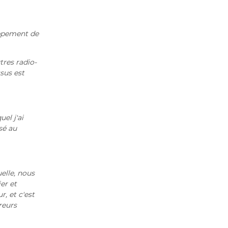
2020 Archive
oppement de
tres radio-
sus est
uel j'ai
sé au
elle, nous
er et
, et c'est
reurs