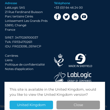
Adresse
Téléphone
2018 Archive
LabLogic SAS
+33 (0)1 64 46 24 00
2017 Archive
21 Rue Ferdinand Buisson
Parc tertiaire Cérès
Lotissement Les Grands Prés
53810, Changé
France
SIRET: 34170261100037
TVA: FR11341702611
IDU: FR023095_051WCP
Carrières
Liens
Politique de confidentialité
Notes d'application
© 2026 LabLogic Systems Ltd.
This site is available in the United Kingdom, would
Site by
Jack Sleight
you like to view the United Kingdom version?
United Kingdom
Close
We use cookies to give you the best possible experience on