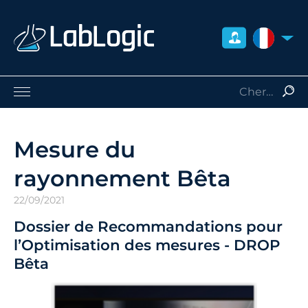
FRANCE
Sciences de la Vie
Médecine Nucléaire
Mesure du
Radio-Protection
rayonnement Bêta
Consommables
Services
22/09/2021
Qui sommes-nous
Dossier de Recommandations pour
Contact
l’Optimisation des mesures - DROP
Distributeurs
Bêta