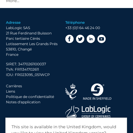
2020 Archive
2019 Archive
Adresse
Téléphone
2018 Archive
LabLogic SAS
+33 (0)1 64 46 24 00
2017 Archive
21 Rue Ferdinand Buisson
Parc tertiaire Cérès
Lotissement Les Grands Prés
53810, Changé
France
SIRET: 34170261100037
TVA: FR11341702611
IDU: FR023095_051WCP
Carrières
Liens
Politique de confidentialité
Notes d'application
© 2026 LabLogic Systems Ltd.
This site is available in the United Kingdom, would
Site by
Jack Sleight