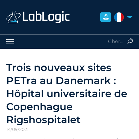
FRANCE
Sciences de la Vie
Médecine Nucléaire
Trois nouveaux sites
Radio-Protection
PETra au Danemark :
Consommables
Services
Hôpital universitaire de
Qui sommes-nous
Copenhague
Contact
Distributeurs
Rigshospitalet
14/09/2021