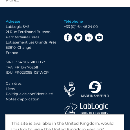
2020 Archive
2019 Archive
Adresse
Téléphone
2018 Archive
LabLogic SAS
+33 (0)1 64 46 24 00
2017 Archive
21 Rue Ferdinand Buisson
Parc tertiaire Cérès
Lotissement Les Grands Prés
53810, Changé
France
SIRET: 34170261100037
TVA: FR11341702611
IDU: FR023095_051WCP
Carrières
Liens
Politique de confidentialité
Notes d'application
© 2026 LabLogic Systems Ltd.
This site is available in the United Kingdom, would
Site by
Jack Sleight
you like to view the United Kingdom version?