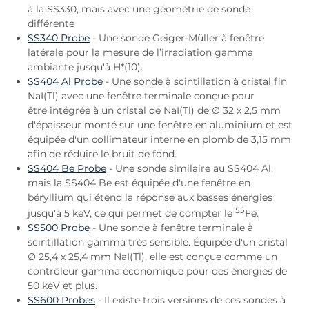
à la SS330, mais avec une géométrie de sonde
différente
SS340 Probe
- Une sonde Geiger-Müller à fenêtre
latérale pour la mesure de l’irradiation gamma
ambiante jusqu'à H*(10).
SS404 Al Probe
- Une sonde à scintillation à cristal fin
NaI(Tl) avec une fenêtre terminale conçue pour
être intégrée à un cristal de NaI(Tl) de ∅ 32 x 2,5 mm
d'épaisseur monté sur une fenêtre en aluminium et est
équipée d'un collimateur interne en plomb de 3,15 mm
afin de réduire le bruit de fond.
SS404 Be Probe
- Une sonde similaire au SS404 Al,
mais la SS404 Be est équipée d'une fenêtre en
béryllium qui étend la réponse aux basses énergies
55
jusqu'à 5 keV, ce qui permet de compter le
Fe.
SS500 Probe
- Une sonde à fenêtre terminale à
scintillation gamma très sensible. Équipée d'un cristal
∅ 25,4 x 25,4 mm NaI(Tl), elle est conçue comme un
contrôleur gamma économique pour des énergies de
50 keV et plus.
SS600 Probes
- Il existe trois versions de ces sondes à