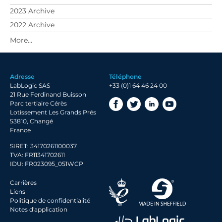
2023 Archive
2022 Archive
2021 Archive
2020 Archive
2019 Archive
Adresse
Téléphone
2018 Archive
LabLogic SAS
+33 (0)1 64 46 24 00
2017 Archive
21 Rue Ferdinand Buisson
Parc tertiaire Cérès
Lotissement Les Grands Prés
53810, Changé
France
SIRET: 34170261100037
TVA: FR11341702611
IDU: FR023095_051WCP
Carrières
Liens
Politique de confidentialité
Notes d'application