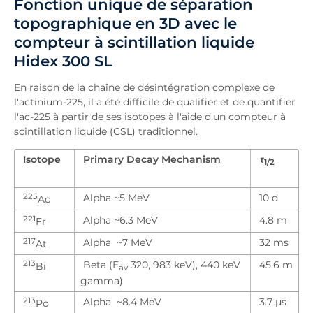
Fonction unique de séparation
topographique en 3D avec le
compteur à scintillation liquide
Hidex 300 SL
En raison de la chaîne de désintégration complexe de
l'actinium-225, il a été difficile de qualifier et de quantifier
l'ac-225 à partir de ses isotopes à l'aide d'un compteur à
scintillation liquide (CSL) traditionnel.
Isotope
Primary Decay Mechanism
τ
1/2
225
Alpha ~5 MeV
10 d
Ac
221
Alpha ~6.3 MeV
4.8 m
Fr
217
Alpha ~7 MeV
32 ms
At
213
Beta (E
320, 983 keV), 440 keV
45.6 m
Bi
av
gamma)
213
Alpha ~8.4 MeV
3.7 µs
Po