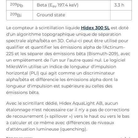
209
Beta (E
197.4 keV)
3.3 h
Pb
av
209
Ground state
Bi
Le compteur à scintillation liquide
Hidex 300 SL
est doté
d'un algorithme topographique unique de séparation
spectrale alpha/bêta en 3D. Celui-ci peut être utilisé pour
qualifier et quantifier les émissions alpha de l'Actinum-
225 et les séparer des émissions bêta (Bismuth-209), avec
un empiètement de l’un sur l’autre quasi nul. Le logiciel
MikroWin utilise un indice de longueur d'impulsion
horizontal (PLI) qui agit comme un discriminateur
alpha/bêta et différencie les émissions alpha dont la
longueur d'impulsion est supérieure au celles des
émissions bêta.
Avec le scintillant dédié, Hidex AquaLight AB, aucun
étalonnage n'est nécessaire car il n'y a pas de corrections
de recouvrement (« spillover ») vers le haut ou vers le bas
à calculer et ce même avec différences de niveaux
d’atténuation lumineuse (quenching).