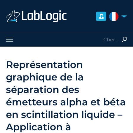
FRANCE
Sciences de la Vie
Médecine Nucléaire
Représentation
Radio-Protection
graphique de la
Consommables
Services
séparation des
Qui sommes-nous
émetteurs alpha et béta
Contact
Distributeurs
en scintillation liquide –
Application à