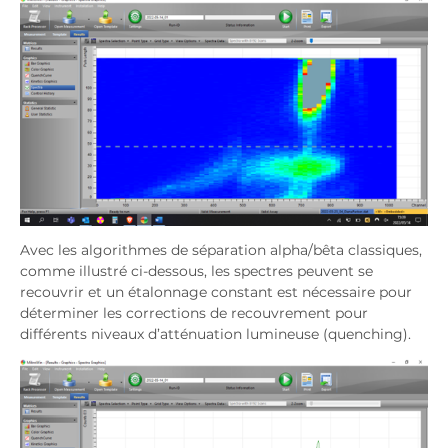
Avec les algorithmes de séparation alpha/bêta classiques,
comme illustré ci-dessous, les spectres peuvent se
recouvrir et un étalonnage constant est nécessaire pour
déterminer les corrections de recouvrement pour
différents niveaux d’atténuation lumineuse (quenching).