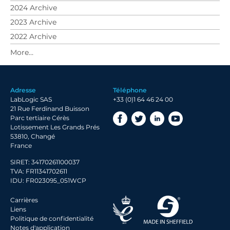
2024 Archive
2023 Archive
2022 Archive
2021 Archive
2020 Archive
2019 Archive
Adresse
Téléphone
2018 Archive
LabLogic SAS
+33 (0)1 64 46 24 00
2017 Archive
21 Rue Ferdinand Buisson
Parc tertiaire Cérès
Lotissement Les Grands Prés
53810, Changé
France
SIRET: 34170261100037
TVA: FR11341702611
IDU: FR023095_051WCP
Carrières
Liens
Politique de confidentialité
Notes d'application