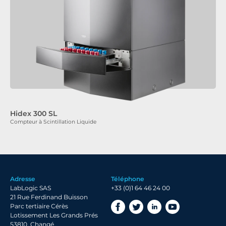
Hidex 300 SL
Compteur à Scintillation Liquide
Adresse
Téléphone
LabLogic SAS
+33 (0)1 64 46 24 00
21 Rue Ferdinand Buisson
Parc tertiaire Cérès
Lotissement Les Grands Prés
53810, Changé