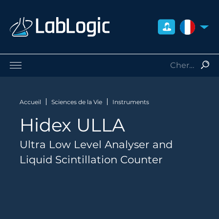
FRANCE
Sciences de la Vie
Médecine Nucléaire
Accueil
Sciences de la Vie
Instruments
Radio-Protection
Hidex ULLA
Consommables
Services
Ultra Low Level Analyser and
Qui sommes-nous
Liquid Scintillation Counter
Contact
Distributeurs