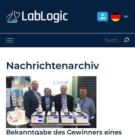
DEUTSCH
Life Sciences
Nuklearmedizin
Nachrichtenarchiv
Strahlenschutz
Dienstleistungen
Über uns
Kontakt
Händler
Bekanntgabe des Gewinners eines