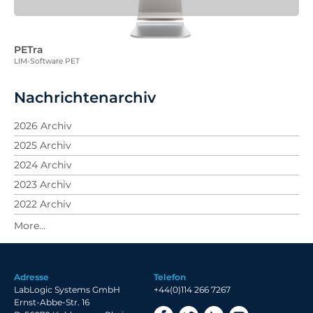
PETra
LIM-Software PET
Nachrichtenarchiv
2026 Archiv
2025 Archiv
2024 Archiv
2023 Archiv
2022 Archiv
2021 Archiv
2020 Archiv
2019 Archiv
Adresse
Telefon
2018 Archiv
LabLogic Systems GmbH
+44(0)114 266 7267
Ernst-Abbe-Str. 16