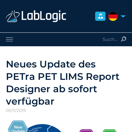
DEUTSCH
Life Sciences
Nuklearmedizin
Neues Update des
Strahlenschutz
PETra PET LIMS Report
Dienstleistungen
Über uns
Designer ab sofort
Kontakt
verfügbar
Händler
05/11/2019