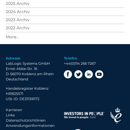
2025 Archiv
2024 Archiv
2023 Archiv
2022 Archiv
2021 Archiv
2020 Archiv
2019 Archiv
Adresse
Telefon
2018 Archiv
LabLogic Systems GmbH
+44(0)114 266 7267
Ernst-Abbe-Str. 16
D-56070 Koblenz am Rhein
Deutschland
Handelsregister Koblenz
HRB25571
USt-ID: DE311391172
Karrieren
Links
Datenschutzrichtlinien
Anwendungsinformationen