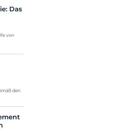
2020 Archiv
ie: Das
2019 Archiv
2018 Archiv
lfe von
gemäß den
gement
n