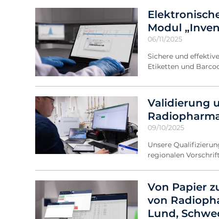
Elektronisch
Modul „Inve
06/11/2025
Sichere und effektiv
Etiketten und Barco
Validierung u
Radiopharma
09/10/2025
Unsere Qualifizieru
regionalen Vorschrift
Von Papier z
von Radiopha
Lund, Schwe