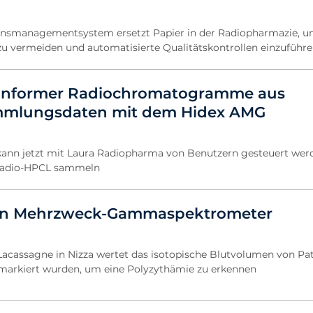
onsmanagementsystem ersetzt Papier in der Radiopharmazie, 
zu vermeiden und automatisierte Qualitätskontrollen einzuführ
konformer Radiochromatogramme aus
mmlungsdaten mit dem Hidex AMG
nn jetzt mit Laura Radiopharma von Benutzern gesteuert werd
 Radio-HPCL sammeln
in Mehrzweck-Gammaspektrometer
Lacassagne in Nizza wertet das isotopische Blutvolumen von Pa
 markiert wurden, um eine Polyzythämie zu erkennen