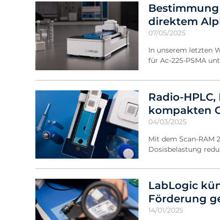
Bestimmung 
direktem Al
07/05/2025
In unserem letzten 
für Ac-225-PSMA un
Radio-HPLC,
kompakten G
04/03/2025
Mit dem Scan-RAM 2 
Dosisbelastung redu
LabLogic kün
Förderung ge
14/01/2025