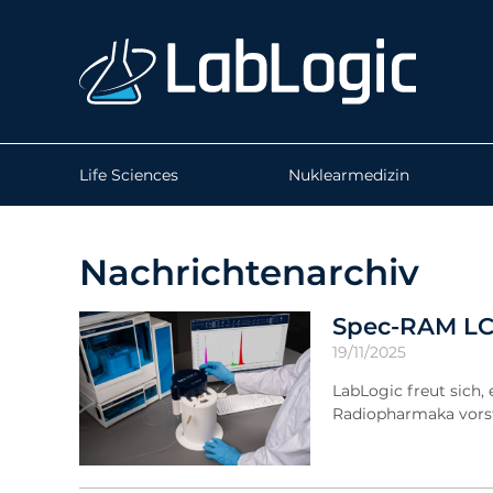
Life Sciences
Nuklearmedizin
Nachrichtenarchiv
Spec-RAM LC:
19/11/2025
LabLogic freut sich
Radiopharmaka vorst