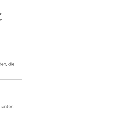
um
en
en, die
tienten