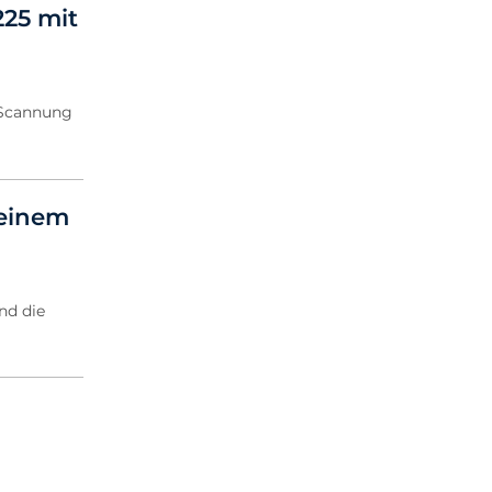
25 mit
-Scannung
 einem
nd die