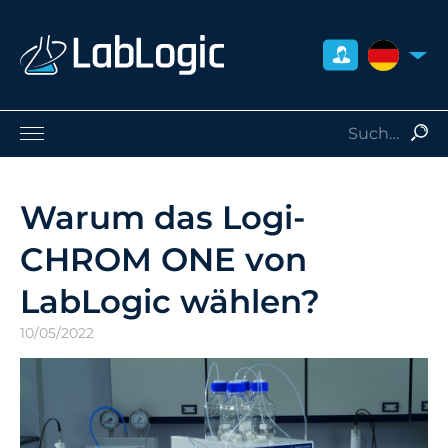
DEUTSCH
Life Sciences
Nuklearmedizin
Warum das Logi-
Strahlenschutz
CHROM ONE von
Dienstleistungen
Über uns
LabLogic wählen?
Kontakt
10/05/2022
Händler