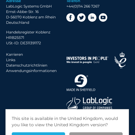
Adresse
Telefon
2018 Archiv
LabLogic Systems GmbH
+44(0)114 266 7267
Ernst-Abbe-Str. 16
D-56070 Koblenz am Rhein
Deutschland
Handelsregister Koblenz
HRB25571
USt-ID: DE311391172
Karrieren
Links
Datenschutzrichtlinien
Anwendungsinformationen
© 2026 LabLogic Systems Ltd.
This site is available in the United Kingdom, would
Site by
Jack Sleight
you like to view the United Kingdom version?