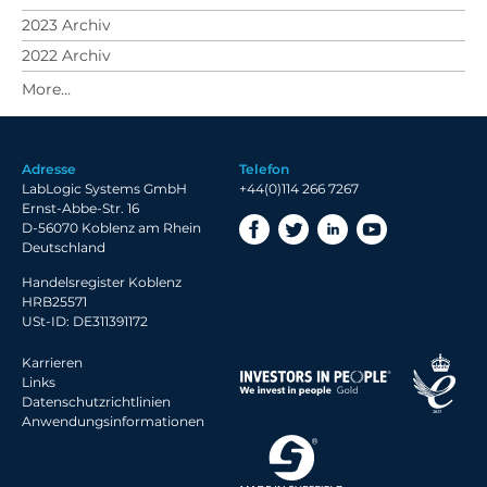
2023 Archiv
2022 Archiv
2021 Archiv
2020 Archiv
2019 Archiv
Adresse
Telefon
2018 Archiv
LabLogic Systems GmbH
+44(0)114 266 7267
Ernst-Abbe-Str. 16
D-56070 Koblenz am Rhein
Deutschland
Handelsregister Koblenz
HRB25571
USt-ID: DE311391172
Karrieren
Links
Datenschutzrichtlinien
Anwendungsinformationen