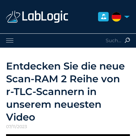
DEUTSCH
Life Sciences
Nuklearmedizin
Entdecken Sie die neue
Strahlenschutz
Scan-RAM 2 Reihe von
Dienstleistungen
Über uns
r-TLC-Scannern in
Kontakt
unserem neuesten
Händler
Video
07/11/2023