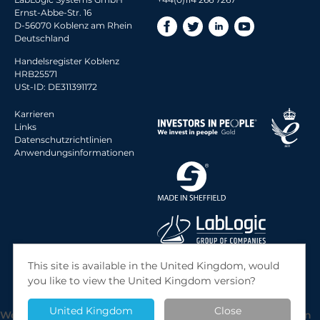
Ernst-Abbe-Str. 16
D-56070 Koblenz am Rhein
Deutschland
Handelsregister Koblenz
HRB25571
USt-ID: DE311391172
Karrieren
Links
Datenschutzrichtlinien
Anwendungsinformationen
© 2026 LabLogic Systems Ltd.
This site is available in the United Kingdom, would
Site by
Jack Sleight
you like to view the United Kingdom version?
United Kingdom
Close
We use cookies to give you the best possible experience on