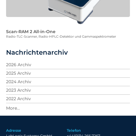
Scan-RAM 2 All-in-One
Radio-TLC-Scanner, Radio-HPLC-Detektor und Gammaspektrometer
Nachrichtenarchiv
2026 Archiv
2025 Archiv
2024 Archiv
2023 Archiv
2022 Archiv
2021 Archiv
2020 Archiv
2019 Archiv
Adresse
Telefon
2018 Archiv
LabLogic Systems GmbH
+44(0)114 266 7267