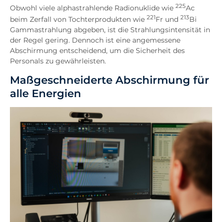
225
Obwohl viele alphastrahlende Radionuklide wie
Ac
221
213
beim Zerfall von Tochterprodukten wie
Fr und
Bi
Gammastrahlung abgeben, ist die Strahlungsintensität in
der Regel gering. Dennoch ist eine angemessene
Abschirmung entscheidend, um die Sicherheit des
Personals zu gewährleisten.
Maßgeschneiderte Abschirmung für
alle Energien