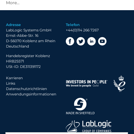
2021 Archiv
2020 Archiv
2019 Archiv
Adresse
Telefon
2018 Archiv
LabLogic Systems GmbH
+44(0)114 266 7267
Ernst-Abbe-Str. 16
D-56070 Koblenz am Rhein
Deutschland
Handelsregister Koblenz
HRB25571
USt-ID: DE311391172
Karrieren
Links
Datenschutzrichtlinien
Anwendungsinformationen