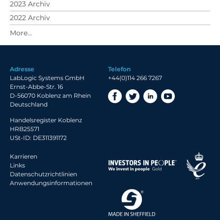
2023 Archiv
2022 Archiv
2021 Archiv
2020 Archiv
2019 Archiv
Adresse
Telefon
2018 Archiv
LabLogic Systems GmbH
+44(0)114 266 7267
Ernst-Abbe-Str. 16
D-56070 Koblenz am Rhein
Deutschland
Handelsregister Koblenz
HRB25571
USt-ID: DE311391172
Karrieren
Links
Datenschutzrichtlinien
Anwendungsinformationen