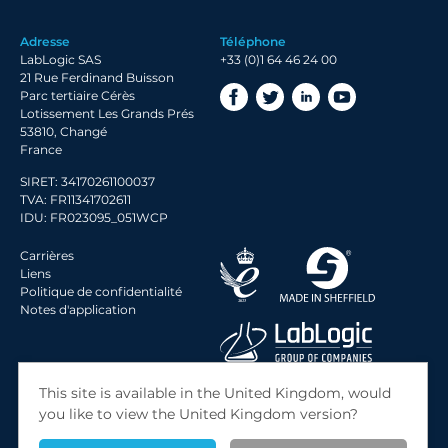
Adresse
Téléphone
LabLogic SAS
+33 (0)1 64 46 24 00
21 Rue Ferdinand Buisson
Parc tertiaire Cérès
Lotissement Les Grands Prés
53810, Changé
France
SIRET: 34170261100037
TVA: FR11341702611
IDU: FR023095_051WCP
Carrières
Liens
Politique de confidentialité
Notes d'application
© 2026 LabLogic Systems Ltd.
This site is available in the United Kingdom, would
Site by
Jack Sleight
you like to view the United Kingdom version?