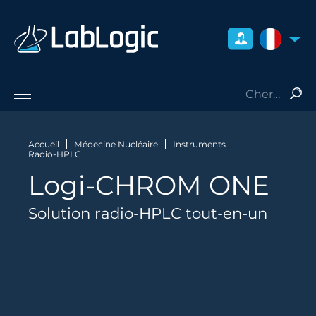
FRANCE
Sciences de la Vie
Médecine Nucléaire
Accueil
Médecine Nucléaire
Instruments
Radio-HPLC
Radio-Protection
Logi-CHROM ONE
Consommables
Services
Solution radio-HPLC tout-en-un
Qui sommes-nous
Contact
Distributeurs