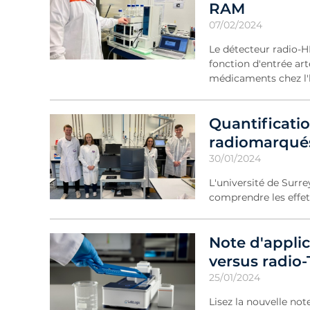
RAM
07/02/2024
Le détecteur radio-HP
fonction d'entrée ar
médicaments chez 
Quantificati
radiomarqués
30/01/2024
L'université de Surr
comprendre les effet
Note d'applic
versus radio
25/01/2024
Lisez la nouvelle no