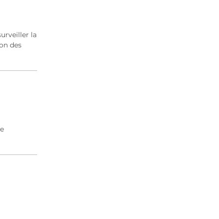
rveiller la
ion des
de