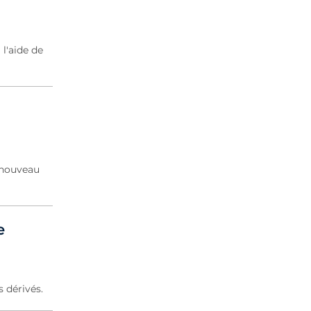
l'aide de
e nouveau
e
s dérivés.