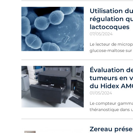
Utilisation 
régulation qu
lactocoques
07/05/2024
Le lecteur de microp
glucose-maltose sur 
Évaluation de
tumeurs en vu
du Hidex AM
01/05/2024
Le compteur gamma au
théranostique dans 
Zereau prése