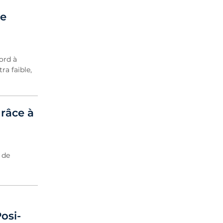
de
ord à
ra faible,
râce à
 de
osi-