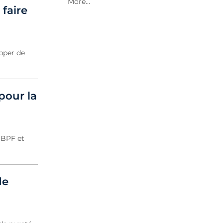
2021 Archive
faire
2020 Archive
2019 Archive
2018 Archive
opper de
2017 Archive
pour la
 BPF et
de