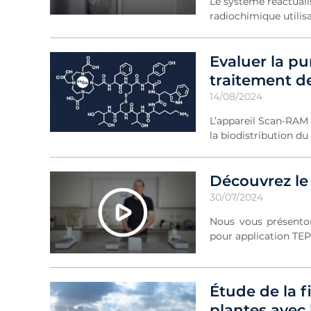
Le système réactuali
radiochimique utilis
Evaluer la p
traitement d
14/08/2024
L’appareil Scan-RAM
la biodistribution 
Découvrez le
30/07/2024
Nous vous présenton
pour application TE
Étude de la 
plantes avec 