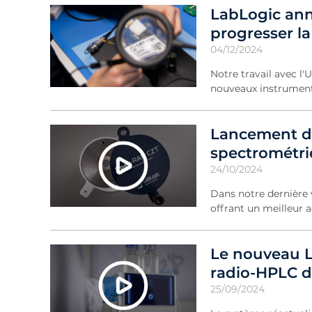
LabLogic ann
progresser la
04/12/2024
Notre travail avec l'
nouveaux instruments
Lancement du
spectrométr
24/10/2024
Dans notre dernière
offrant un meilleur a
Le nouveau 
radio-HPLC da
25/09/2024