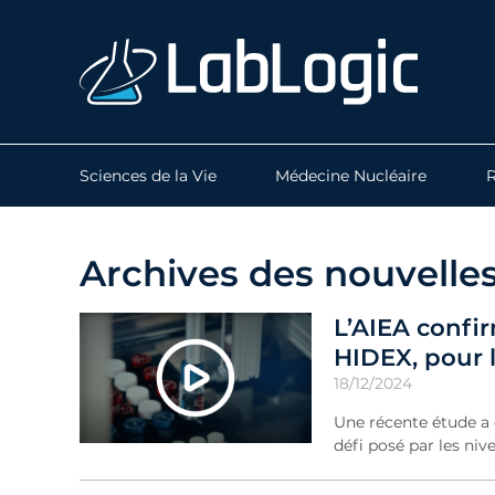
Sciences de la Vie
Médecine Nucléaire
R
Archives des nouvelle
L’AIEA confi
HIDEX, pour l
18/12/2024
Une récente étude a 
défi posé par les niv