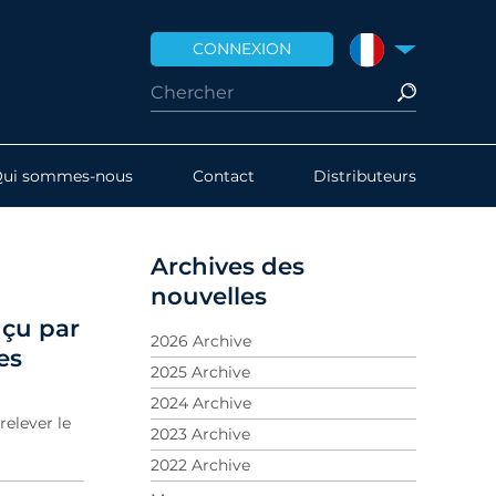
CONNEXION
FRANCE
Qui sommes-nous
Contact
Distributeurs
Archives des
nouvelles
nçu par
2026 Archive
es
2025 Archive
2024 Archive
relever le
2023 Archive
2022 Archive