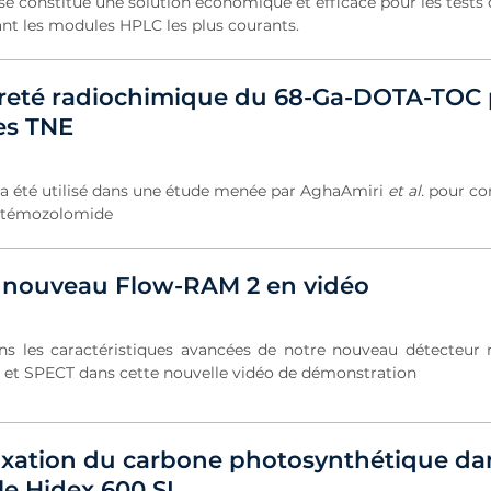
sé constitue une solution économique et efficace pour les tests
ant les modules HPLC les plus courants.
ureté radiochimique du 68-Ga-DOTA-TOC 
es TNE
 a été utilisé dans une étude menée par AghaAmiri
et al.
pour co
du témozolomide
 nouveau Flow-RAM 2 en vidéo
s les caractéristiques avancées de notre nouveau détecteur 
P et SPECT dans cette nouvelle vidéo de démonstration
fixation du carbone photosynthétique dan
le Hidex 600 SL