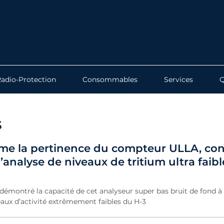
adio-Protection
Consommables
Services
s
rme la pertinence du compteur ULLA, co
’analyse de niveaux de tritium ultra faibl
démontré la capacité de cet analyseur super bas bruit de fond à 
eaux d’activité extrêmement faibles du H-3