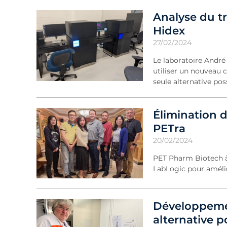
Analyse du t
Hidex
27/02/2024
Le laboratoire André
utiliser un nouveau c
seule alternative p
Élimination 
PETra
20/02/2024
PET Pharm Biotech à 
LabLogic pour amélio
Développeme
alternative p