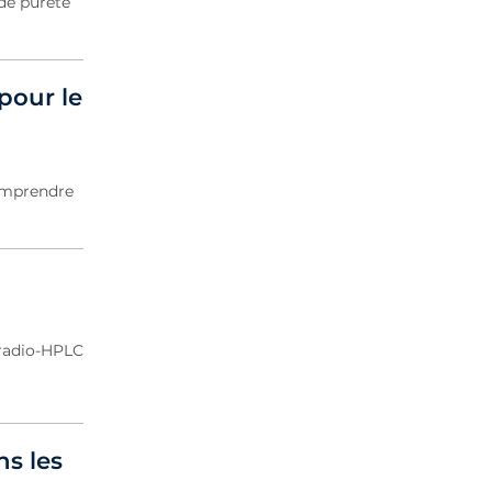
 de pureté
pour le
mprendre
radio-HPLC
s les