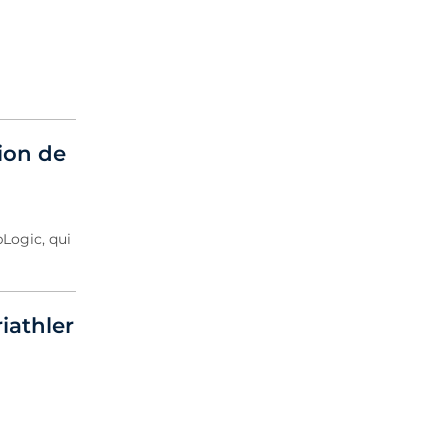
tion de
bLogic, qui
iathler