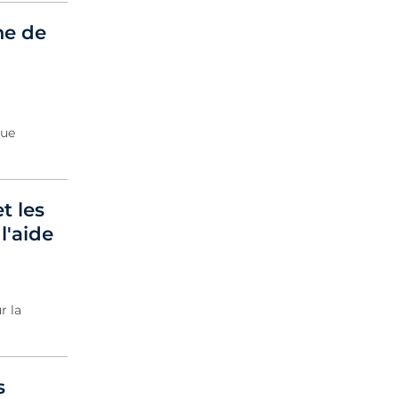
me de
que
t les
l'aide
r la
s