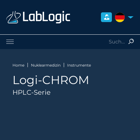
DEUTSCH
Life Sciences
Nuklearmedizin
Home
Nuklearmedizin
Instrumente
Strahlenschutz
Logi-CHROM
Dienstleistungen
Über uns
HPLC-Serie
Kontakt
Händler