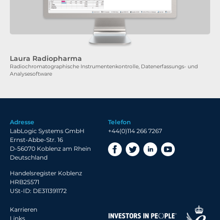
Laura Radiopharma
Radiochromatographische Instrumentenkontrolle, Datenerfassungs- und
Analysesoftware
Adresse
Telefon
LabLogic Systems GmbH
+44(0)114 266 7267
Ernst-Abbe-Str. 16
D-56070 Koblenz am Rhein
Deutschland
Handelsregister Koblenz
HRB25571
USt-ID: DE311391172
Karrieren
Links