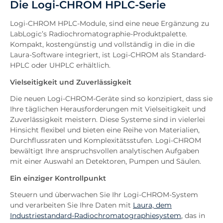
Die Logi-CHROM HPLC-Serie
Module
Herunterladen
Logi-CHROM HPLC-Module, sind eine neue Ergänzung zu
Anfrage
LabLogic’s Radiochromatographie-Produktpalette.
Kompakt, kostengünstig und vollständig in die in die
Ähnliche Nachrichten
Laura-Software integriert, ist Logi-CHROM als Standard-
HPLC oder UHPLC erhältlich.
Vielseitigkeit und Zuverlässigkeit
Die neuen Logi-CHROM-Geräte sind so konzipiert, dass sie
Ihre täglichen Herausforderungen mit Vielseitigkeit und
Zuverlässigkeit meistern. Diese Systeme sind in vielerlei
Hinsicht flexibel und bieten eine Reihe von Materialien,
Durchflussraten und Komplexitätsstufen. Logi-CHROM
bewältigt Ihre anspruchsvollen analytischen Aufgaben
mit einer Auswahl an Detektoren, Pumpen und Säulen.
Ein einziger Kontrollpunkt
Steuern und überwachen Sie Ihr Logi-CHROM-System
und verarbeiten Sie Ihre Daten mit
Laura, dem
Industriestandard-Radiochromatographiesystem
, das in