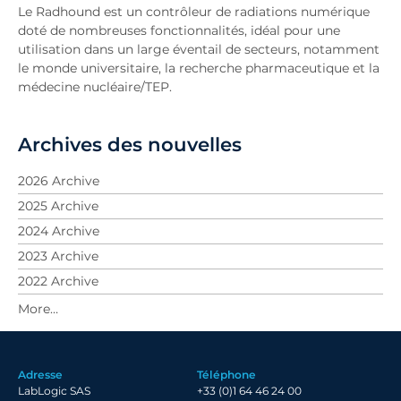
Le Radhound est un contrôleur de radiations numérique
doté de nombreuses fonctionnalités, idéal pour une
utilisation dans un large éventail de secteurs, notamment
le monde universitaire, la recherche pharmaceutique et la
médecine nucléaire/TEP.
Archives des nouvelles
2026 Archive
2025 Archive
2024 Archive
2023 Archive
2022 Archive
2021 Archive
2020 Archive
2019 Archive
Adresse
Téléphone
2018 Archive
LabLogic SAS
+33 (0)1 64 46 24 00